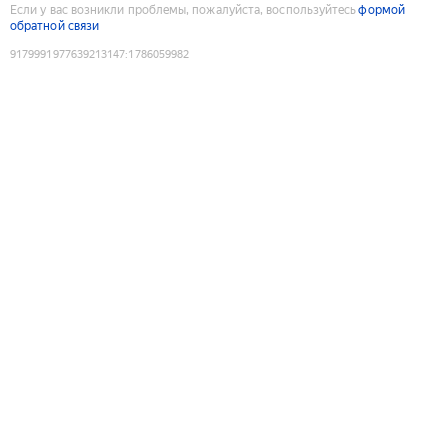
Если у вас возникли проблемы, пожалуйста, воспользуйтесь
формой
обратной связи
9179991977639213147
:
1786059982