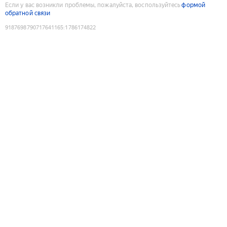
Если у вас возникли проблемы, пожалуйста, воспользуйтесь
формой
обратной связи
9187698790717641165
:
1786174822