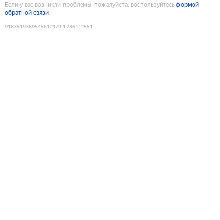
Если у вас возникли проблемы, пожалуйста, воспользуйтесь
формой
обратной связи
9183519869545612179
:
1786112551