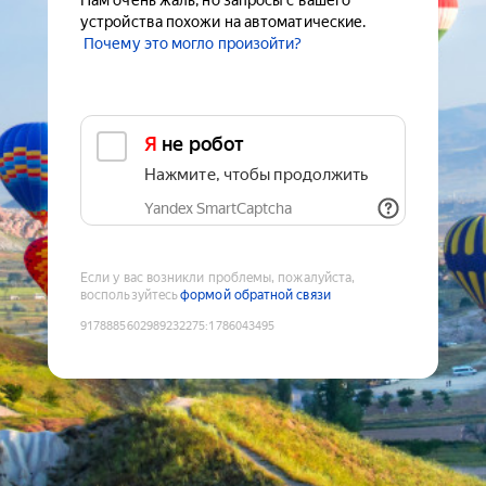
Нам очень жаль, но запросы с вашего
устройства похожи на автоматические.
Почему это могло произойти?
Я не робот
Нажмите, чтобы продолжить
Yandex SmartCaptcha
Если у вас возникли проблемы, пожалуйста,
воспользуйтесь
формой обратной связи
9178885602989232275
:
1786043495