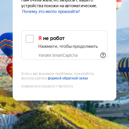
Нам очень жаль, но запросы с вашего
устройства похожи на автоматические.
Почему это могло произойти?
Я не робот
Нажмите, чтобы продолжить
Yandex SmartCaptcha
Если у вас возникли проблемы, пожалуйста,
воспользуйтесь
формой обратной связи
9188530341013529570
:
1786187213