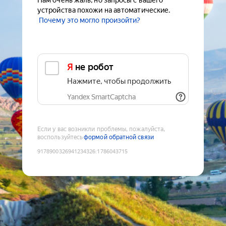
Нам очень жаль, но запросы с вашего
устройства похожи на автоматические.
Почему это могло произойти?
Я не робот
Нажмите, чтобы продолжить
Yandex SmartCaptcha
Если у вас возникли проблемы, пожалуйста,
воспользуйтесь
формой обратной связи
9178900326941234326
:
1786043715