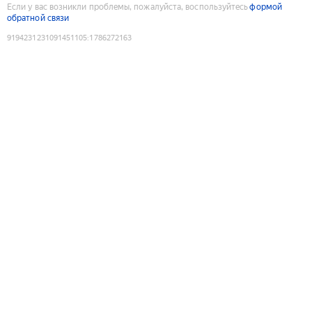
Если у вас возникли проблемы, пожалуйста, воспользуйтесь
формой
обратной связи
9194231231091451105
:
1786272163