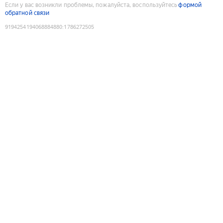
Если у вас возникли проблемы, пожалуйста, воспользуйтесь
формой
обратной связи
9194254194068884880
:
1786272505