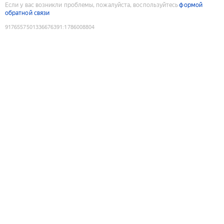
Если у вас возникли проблемы, пожалуйста, воспользуйтесь
формой
обратной связи
9176557501336676391
:
1786008804