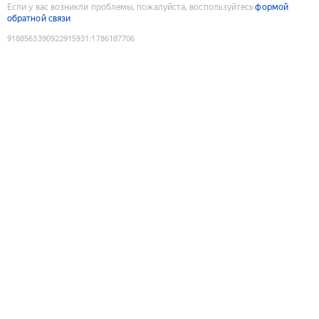
Если у вас возникли проблемы, пожалуйста, воспользуйтесь
формой
обратной связи
9188563390922915931
:
1786187706