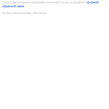
Если у вас возникли проблемы, пожалуйста, воспользуйтесь
формой
обратной связи
9174421582020534996
:
1785976976