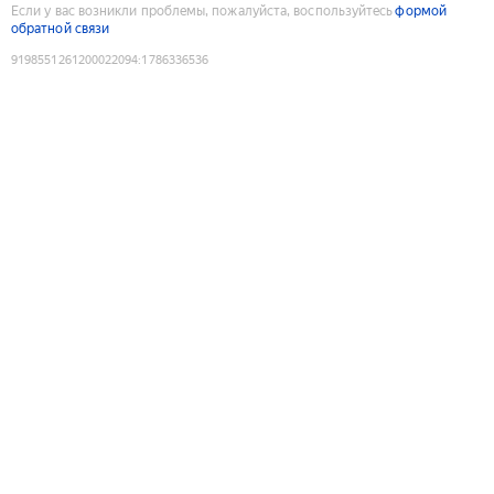
Если у вас возникли проблемы, пожалуйста, воспользуйтесь
формой
обратной связи
9198551261200022094
:
1786336536