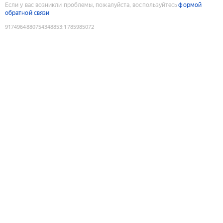
Если у вас возникли проблемы, пожалуйста, воспользуйтесь
формой
обратной связи
9174964880754348853
:
1785985072