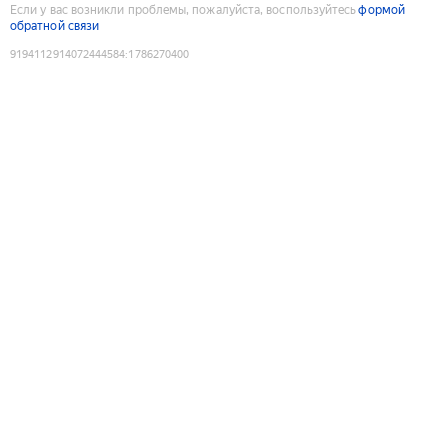
Если у вас возникли проблемы, пожалуйста, воспользуйтесь
формой
обратной связи
9194112914072444584
:
1786270400