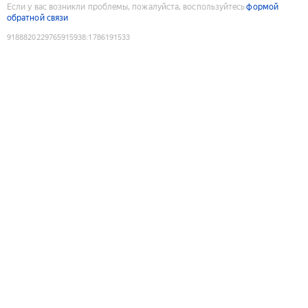
Если у вас возникли проблемы, пожалуйста, воспользуйтесь
формой
обратной связи
9188820229765915938
:
1786191533