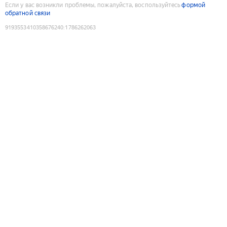
Если у вас возникли проблемы, пожалуйста, воспользуйтесь
формой
обратной связи
9193553410358676240
:
1786262063