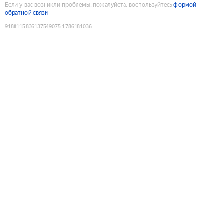
Если у вас возникли проблемы, пожалуйста, воспользуйтесь
формой
обратной связи
9188115836137549075
:
1786181036