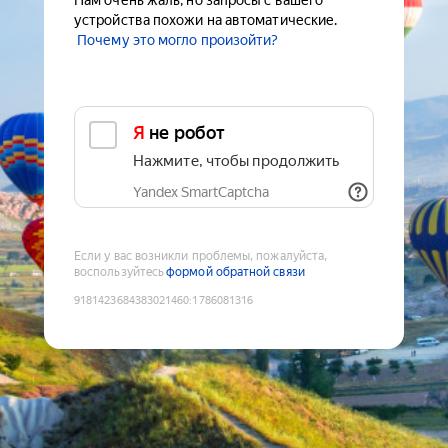
Нам очень жаль, но запросы с вашего
устройства похожи на автоматические.
Почему это могло произойти?
Я не робот
Нажмите, чтобы продолжить
Yandex SmartCaptcha
Если у вас возникли проблемы, пожалуйста,
воспользуйтесь
формой обратной связи
9181423684383021460
:
1786081316