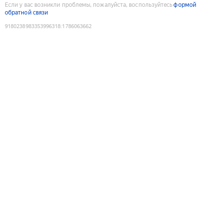
Если у вас возникли проблемы, пожалуйста, воспользуйтесь
формой
обратной связи
9180238983353996318
:
1786063662