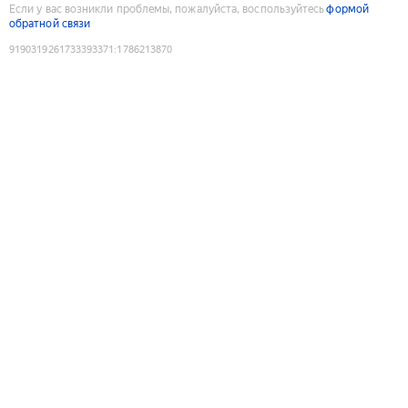
Если у вас возникли проблемы, пожалуйста, воспользуйтесь
формой
обратной связи
9190319261733393371
:
1786213870