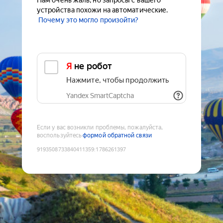
Нам очень жаль, но запросы с вашего
устройства похожи на автоматические.
Почему это могло произойти?
Я не робот
Нажмите, чтобы продолжить
Yandex SmartCaptcha
Если у вас возникли проблемы, пожалуйста,
воспользуйтесь
формой обратной связи
9193508733840411359
:
1786261397