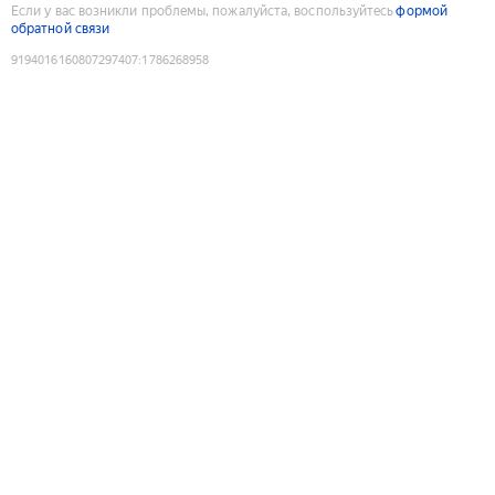
Если у вас возникли проблемы, пожалуйста, воспользуйтесь
формой
обратной связи
9194016160807297407
:
1786268958