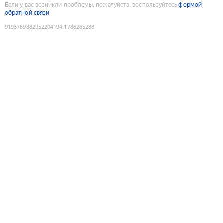
Если у вас возникли проблемы, пожалуйста, воспользуйтесь
формой
обратной связи
9193769882952204194
:
1786265288