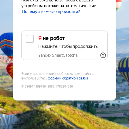
Нам очень жаль, но запросы с вашего
устройства похожи на автоматические.
Почему это могло произойти?
Я не робот
Нажмите, чтобы продолжить
Yandex SmartCaptcha
Если у вас возникли проблемы, пожалуйста,
воспользуйтесь
формой обратной связи
9189691498978649888
:
1786204516