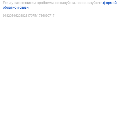
Если у вас возникли проблемы, пожалуйста, воспользуйтесь
формой
обратной связи
9182054620382317075
:
1786090717