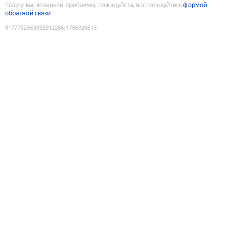
Если у вас возникли проблемы, пожалуйста, воспользуйтесь
формой
обратной связи
9177752663092912266
:
1786026613