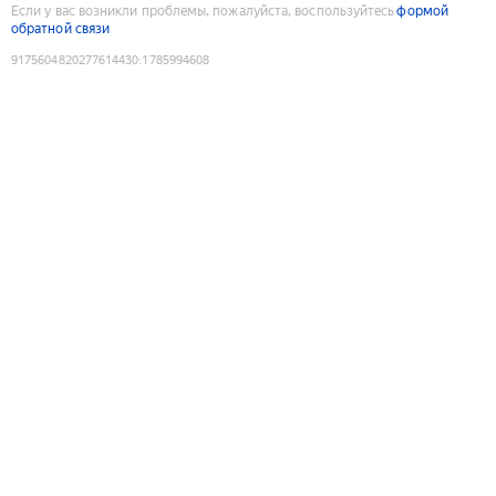
Если у вас возникли проблемы, пожалуйста, воспользуйтесь
формой
обратной связи
9175604820277614430
:
1785994608