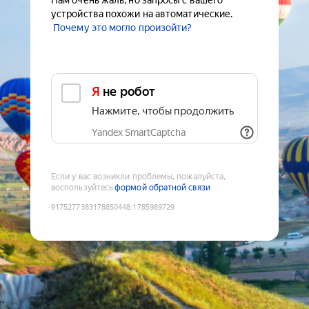
Нам очень жаль, но запросы с вашего
устройства похожи на автоматические.
Почему это могло произойти?
Я не робот
Нажмите, чтобы продолжить
Yandex SmartCaptcha
Если у вас возникли проблемы, пожалуйста,
воспользуйтесь
формой обратной связи
9175277383178850448
:
1785989729