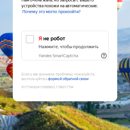
Нам очень жаль, но запросы с вашего
устройства похожи на автоматические.
Почему это могло произойти?
Я не робот
Нажмите, чтобы продолжить
Yandex SmartCaptcha
Если у вас возникли проблемы, пожалуйста,
воспользуйтесь
формой обратной связи
9177160824115089852
:
1786017794