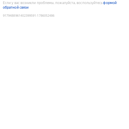
Если у вас возникли проблемы, пожалуйста, воспользуйтесь
формой
обратной связи
9179488961402399591
:
1786052486