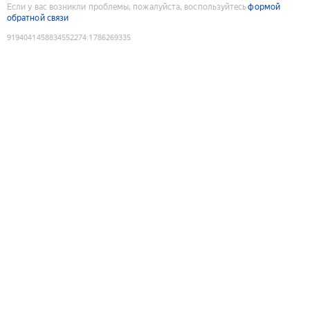
Если у вас возникли проблемы, пожалуйста, воспользуйтесь
формой
обратной связи
9194041458834552274
:
1786269335