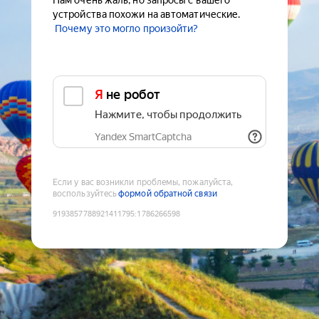
Нам очень жаль, но запросы с вашего
устройства похожи на автоматические.
Почему это могло произойти?
Я не робот
Нажмите, чтобы продолжить
Yandex SmartCaptcha
Если у вас возникли проблемы, пожалуйста,
воспользуйтесь
формой обратной связи
9193857788921411795
:
1786266598