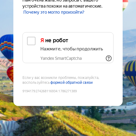
Нам очень жаль, но запросы с вашего
устройства похожи на автоматические.
Почему это могло произойти?
Я не робот
Нажмите, чтобы продолжить
Yandex SmartCaptcha
Если у вас возникли проблемы, пожалуйста,
воспользуйтесь
формой обратной связи
9194179274268116934
:
1786271389