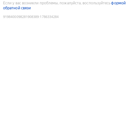
Если у вас возникли проблемы, пожалуйста, воспользуйтесь
формой
обратной связи
9198400098281908389
:
1786334284