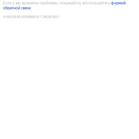
Если у вас возникли проблемы, пожалуйста, воспользуйтесь
формой
обратной связи
9193539361050886818
:
1786261853