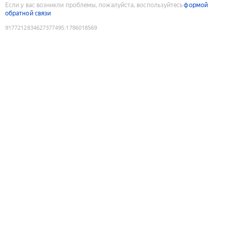
Если у вас возникли проблемы, пожалуйста, воспользуйтесь
формой
обратной связи
9177212834627377495
:
1786018569