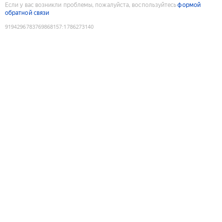
Если у вас возникли проблемы, пожалуйста, воспользуйтесь
формой
обратной связи
9194296783769868157
:
1786273140