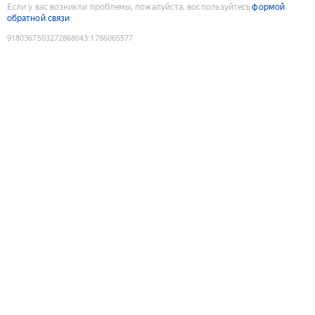
Если у вас возникли проблемы, пожалуйста, воспользуйтесь
формой
обратной связи
9180367503272868043
:
1786065577