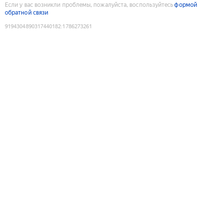
Если у вас возникли проблемы, пожалуйста, воспользуйтесь
формой
обратной связи
9194304890317440182
:
1786273261