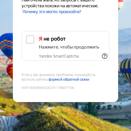
Нам очень жаль, но запросы с вашего
устройства похожи на автоматические.
Почему это могло произойти?
Я не робот
Нажмите, чтобы продолжить
Yandex SmartCaptcha
Если у вас возникли проблемы, пожалуйста,
воспользуйтесь
формой обратной связи
9181144536943725270
:
1786077156