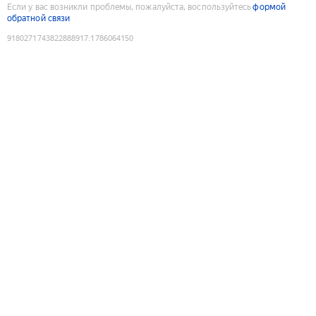
Если у вас возникли проблемы, пожалуйста, воспользуйтесь
формой
обратной связи
9180271743822888917
:
1786064150