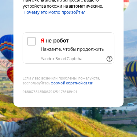
Нам очень жаль, но запросы с вашего
устройства похожи на автоматические.
Почему это могло произойти?
Я не робот
Нажмите, чтобы продолжить
Yandex SmartCaptcha
Если у вас возникли проблемы, пожалуйста,
воспользуйтесь
формой обратной связи
9188678513560679125
:
1786189421