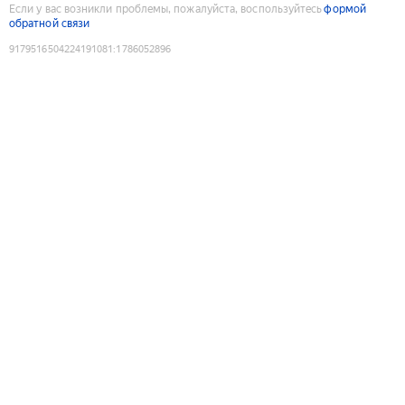
Если у вас возникли проблемы, пожалуйста, воспользуйтесь
формой
обратной связи
9179516504224191081
:
1786052896