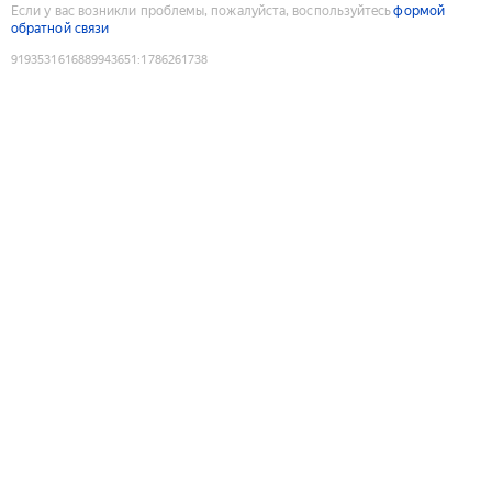
Если у вас возникли проблемы, пожалуйста, воспользуйтесь
формой
обратной связи
9193531616889943651
:
1786261738