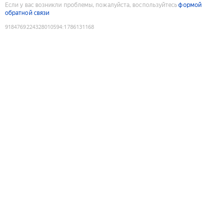
Если у вас возникли проблемы, пожалуйста, воспользуйтесь
формой
обратной связи
9184769224328010594
:
1786131168