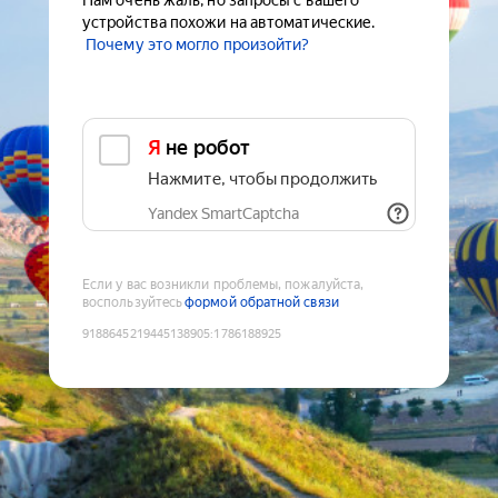
Нам очень жаль, но запросы с вашего
устройства похожи на автоматические.
Почему это могло произойти?
Я не робот
Нажмите, чтобы продолжить
Yandex SmartCaptcha
Если у вас возникли проблемы, пожалуйста,
воспользуйтесь
формой обратной связи
9188645219445138905
:
1786188925