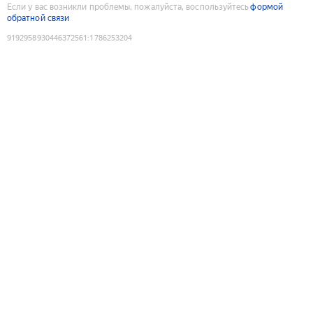
Если у вас возникли проблемы, пожалуйста, воспользуйтесь
формой
обратной связи
9192958930446372561
:
1786253204