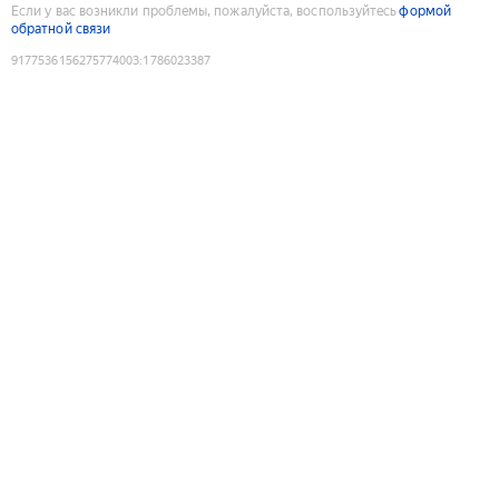
Если у вас возникли проблемы, пожалуйста, воспользуйтесь
формой
обратной связи
9177536156275774003
:
1786023387