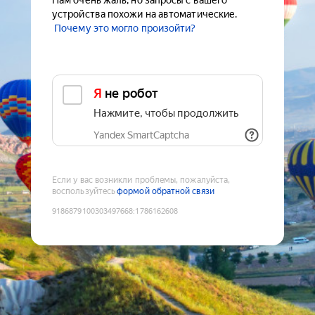
Нам очень жаль, но запросы с вашего
устройства похожи на автоматические.
Почему это могло произойти?
Я не робот
Нажмите, чтобы продолжить
Yandex SmartCaptcha
Если у вас возникли проблемы, пожалуйста,
воспользуйтесь
формой обратной связи
9186879100303497668
:
1786162608