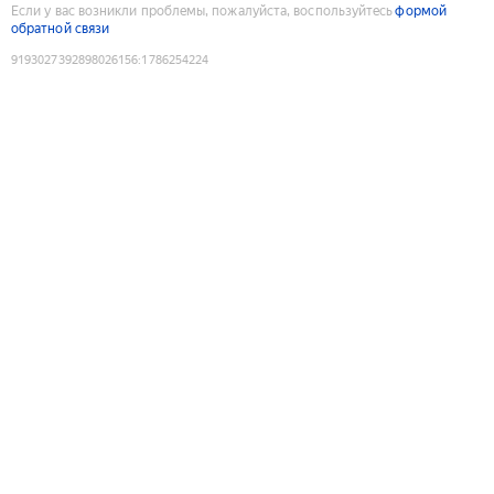
Если у вас возникли проблемы, пожалуйста, воспользуйтесь
формой
обратной связи
9193027392898026156
:
1786254224